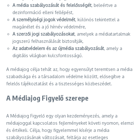
A média szabályozását és felelősségét
, beleértve a
dezinformáció elleni fellépést,
A személyiségi jogok védelmét
, különös tekintettel a
magánélet és a jó hírnév védelmére,
A szerzői jogi szabályozásokat
, amelyek a médiatartalmak
jogszerű felhasználását biztosítják,
Az adatvédelem és az újmédia szabályozását
, amely a
digitális világban kulcsfontosságú.
A médiajog célja tehát az, hogy egyensúlyt teremtsen a média
szabadsága és a társadalom védelme között, elősegítve a
felelős tájékoztatást és a tisztességes közbeszédet.
A Médiajog Figyelő szerepe
A Médiajog Figyelő egy olyan kezdeményezés, amely a
médiajoggal kapcsolatos fejleményeket követi nyomon, elemzi
és értékeli. Célja, hogy figyelemmel kísérje a média
szabályozásának változásait, feltárja az esetleges