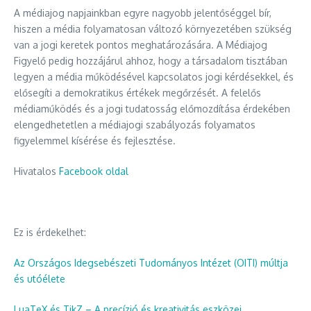
A médiajog napjainkban egyre nagyobb jelentőséggel bír,
hiszen a média folyamatosan változó környezetében szükség
van a jogi keretek pontos meghatározására. A Médiajog
Figyelő pedig hozzájárul ahhoz, hogy a társadalom tisztában
legyen a média működésével kapcsolatos jogi kérdésekkel, és
elősegíti a demokratikus értékek megőrzését. A felelős
médiaműködés és a jogi tudatosság előmozdítása érdekében
elengedhetetlen a médiajogi szabályozás folyamatos
figyelemmel kísérése és fejlesztése.
Hivatalos
Facebook oldal
Ez is érdekelhet:
Az Országos Idegsebészeti Tudományos Intézet (OITI) múltja
és utóélete
LuaTeX és TikZ – A precízió és kreativitás eszközei