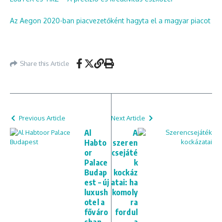
Az Aegon 2020-ban piacvezetőként hagyta el a magyar piacot
Share this Article
Previous Article
Next Article
Al
A
Habto
szeren
or
csejáté
Palace
k
Budap
kockáz
est – új
atai: ha
luxush
komoly
otel a
ra
főváro
fordul