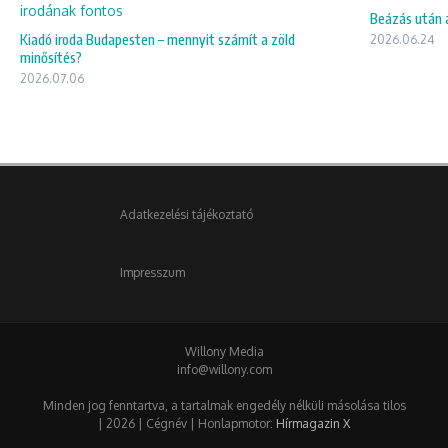
Beázás után 
Kiadó iroda Budapesten – mennyit számít a zöld
2026.06.24
minősítés?
2026.07.06
Adatkezelési tájékoztató
Impresszum
Willony Media
info@willony.com
Minden jog fenntartva, a tartalmak engedély nélküli másolása tilos
| 2026 | Cégnév | Honlapmotor:
Hírmagazin X