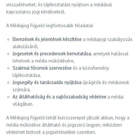
visszaéléseket, és tájékoztatást nyújtson a médiával
kapcsolatos jogi kérdésekről.
A Médiajog Figyelő legfontosabb feladatai:
Elemzések és jelentések készítése
a médiajogi szabályozás
alakulásáról,
Jogesetek és precedensek bemutatása
, amelyek hatással
lehetnek a média működésére,
Szakmai fórumok szervezése
és a közvélemény
tájékoztatása,
Jogsegély és tanácsadás nyújtása
újságírók és médiumok
számára,
Az átláthatóság és a sajtószabadság védelme
a média
világában.
A Médiajog Figyelő tehát kulcsszerepet játszik abban, hogy a
média működése átlátható és jogszerű legyen, miközben
védelmet biztosít a jogsértésekkel szemben.